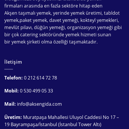
firmaları
arasında en fazla sektöre hitap eden
Akşen
taşımalı yemek
,
yerinde yemek üretimi
,
tabldot
yemek
,
paket yemek
,
davet yemeği
,
kokteyl yemekleri
,
mevlüt pilavı
,
düğün yemeği
,
organizasyon yemeği
gibi
bir çok
catering
sektöründe
yemek hizmeti
sunan
bir
yemek şirketi
olma özelliği taşımaktadır.
İletişim
Telefon:
0 212 614 72 78
Mobil:
0 530 499 05 33
Mail:
info@aksengida.com
Üretim:
Muratpaşa Mahallesi Uluyol Caddesi No 17 –
19 Bayrampaşa/İstanbul (İstanbul Tower Altı)