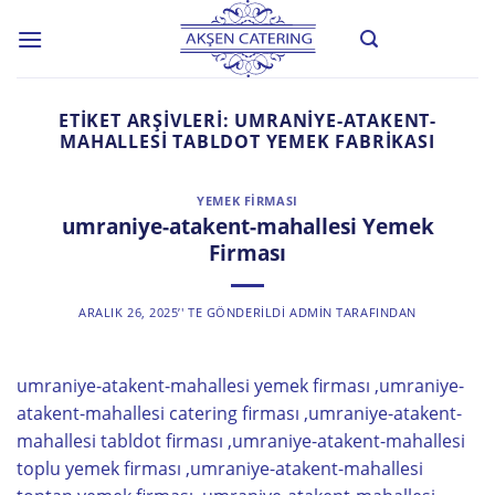
Skip
to
content
ETIKET ARŞIVLERI:
UMRANIYE-ATAKENT-
MAHALLESI TABLDOT YEMEK FABRIKASI
YEMEK FIRMASI
umraniye-atakent-mahallesi Yemek
Firması
ARALIK 26, 2025
’' TE GÖNDERILDI
ADMIN
TARAFINDAN
umraniye-atakent-mahallesi yemek firması ,umraniye-
atakent-mahallesi catering firması ,umraniye-atakent-
mahallesi tabldot firması ,umraniye-atakent-mahallesi
toplu yemek firması ,umraniye-atakent-mahallesi