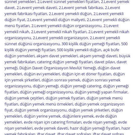
sünnet yemekleri
,
2.Levent sünnet yemekleri fiyatları
,
2.Levent yemek
davet
,
2.Levent yemek daveti
,
2.Levent yemek fabrikası
,
2.Levent
yemek fabrikası fiyatları
,
2.Levent yemekli düğün
,
2.Levent yemekli
düğün fiyat
,
2.Levent yemekli düğün maliyeti
,
2.Levent yemekli düğün
menü fiyatları
,
2.Levent yemekli düğün organizasyonu
,
2.Levent
yemekli nikah
,
2.Levent yemekli nikah fiyatları
,
2.Levent yemekli nikah
organizasyonu
,
2.Levent yemekli organizasyon
,
2.Levent yemekli
sünnet düğünü organizasyonu
,
300 kişilik düğün yemeği fiyatları
,
500
kişilik düğün yemeği fiyatları
,
500 kişilik yemekli düğün
,
açık büfe
düğün yemekleri
,
akşam davet yemekleri
,
akşam yemeği daveti
,
büyük
yemek fabrikaları
,
catering düğün yemeği fiyatları
,
davet pilavı
,
davet
yemeği
,
Düğün Davet Organizasyon Mevlüt Yemeği
,
düğün davet
yemekleri
,
düğün evi yemekleri
,
düğün için et döner fiyatları
,
düğün
için yemek şirketleri
,
düğün sonrası yemek
,
düğün sonrası yemek
organizasyonu
,
düğün yemeği
,
düğün yemeği catering
,
düğün yemeği
fiyatları
,
düğün yemeği organizasyonu
,
düğün yemeği yapan firmalar
,
düğün yemek çeşitleri
,
düğün yemek fiyatları
,
düğün yemek menü
fiyatları
,
düğün yemek menü örnekleri
,
düğün yemek organizasyon
fiyat
,
düğün yemek organizasyonu
,
düğün yemek şirketleri
,
düğün
yemekleri
,
düğün yerine yemek
,
düğünlere yemek
,
evde düğün
yemekleri
,
evde nişan için catering firmaları
,
evde nişan yemeği
,
evde
nişan yemekleri
,
evde yemek daveti
,
hazır düğün yemeği fiyatları
,
hazır
yemek fabrikaları
,
iftar davet
,
iftar davet sofraları
,
iftar davet sofrası
,