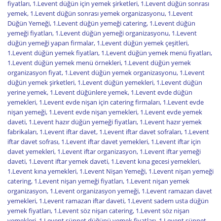
fiyatları
,
1.Levent düğün için yemek şirketleri
,
1.Levent düğün sonrası
yemek
,
1.Levent düğün sonrası yemek organizasyonu
,
1.Levent
Düğün Yemeği
,
1.Levent düğün yemeği catering
,
1.Levent düğün
yemeği fiyatları
,
1.Levent düğün yemeği organizasyonu
,
1.Levent
düğün yemeği yapan firmalar
,
1.Levent düğün yemek çeşitleri
,
1.Levent düğün yemek fiyatları
,
1.Levent düğün yemek menü fiyatları
,
1.Levent düğün yemek menü örnekleri
,
1.Levent düğün yemek
organizasyon fiyat
,
1.Levent düğün yemek organizasyonu
,
1.Levent
düğün yemek şirketleri
,
1.Levent düğün yemekleri
,
1.Levent düğün
yerine yemek
,
1.Levent düğünlere yemek
,
1.Levent evde düğün
yemekleri
,
1.Levent evde nişan için catering firmaları
,
1.Levent evde
nişan yemeği
,
1.Levent evde nişan yemekleri
,
1.Levent evde yemek
daveti
,
1.Levent hazır düğün yemeği fiyatları
,
1.Levent hazır yemek
fabrikaları
,
1.Levent iftar davet
,
1.Levent iftar davet sofraları
,
1.Levent
iftar davet sofrası
,
1.Levent iftar davet yemekleri
,
1.Levent iftar için
davet yemekleri
,
1.Levent iftar organizasyon
,
1.Levent iftar yemeği
daveti
,
1.Levent iftar yemek daveti
,
1.Levent kına gecesi yemekleri
,
1.Levent kına yemekleri
,
1.Levent Nişan Yemeği
,
1.Levent nişan yemeği
catering
,
1.Levent nişan yemeği fiyatları
,
1.Levent nişan yemek
organizasyon
,
1.Levent organizasyon yemeği
,
1.Levent ramazan davet
yemekleri
,
1.Levent ramazan iftar daveti
,
1.Levent sadem usta düğün
yemek fiyatları
,
1.Levent söz nişan catering
,
1.Levent söz nişan
yemekleri
,
1.Levent sünnet düğünü yemek fiyatları
,
1.Levent sünnet