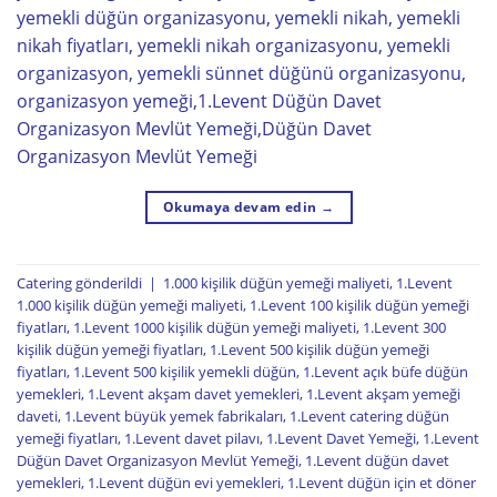
yemekli düğün organizasyonu, yemekli nikah, yemekli
nikah fiyatları, yemekli nikah organizasyonu, yemekli
organizasyon, yemekli sünnet düğünü organizasyonu,
organizasyon yemeği,1.Levent Düğün Davet
Organizasyon Mevlüt Yemeği,Düğün Davet
Organizasyon Mevlüt Yemeği
Okumaya devam edin
→
Catering
gönderildi
|
1.000 kişilik düğün yemeği maliyeti
,
1.Levent
1.000 kişilik düğün yemeği maliyeti
,
1.Levent 100 kişilik düğün yemeği
fiyatları
,
1.Levent 1000 kişilik düğün yemeği maliyeti
,
1.Levent 300
kişilik düğün yemeği fiyatları
,
1.Levent 500 kişilik düğün yemeği
fiyatları
,
1.Levent 500 kişilik yemekli düğün
,
1.Levent açık büfe düğün
yemekleri
,
1.Levent akşam davet yemekleri
,
1.Levent akşam yemeği
daveti
,
1.Levent büyük yemek fabrikaları
,
1.Levent catering düğün
yemeği fiyatları
,
1.Levent davet pilavı
,
1.Levent Davet Yemeği
,
1.Levent
Düğün Davet Organizasyon Mevlüt Yemeği
,
1.Levent düğün davet
yemekleri
,
1.Levent düğün evi yemekleri
,
1.Levent düğün için et döner