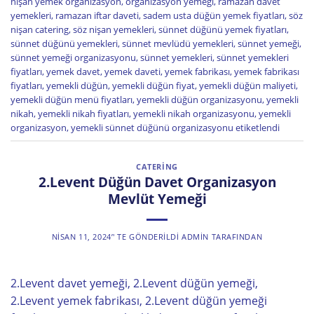
nişan yemek organizasyon
,
organizasyon yemeği
,
ramazan davet
yemekleri
,
ramazan iftar daveti
,
sadem usta düğün yemek fiyatları
,
söz
nişan catering
,
söz nişan yemekleri
,
sünnet düğünü yemek fiyatları
,
sünnet düğünü yemekleri
,
sünnet mevlüdü yemekleri
,
sünnet yemeği
,
sünnet yemeği organizasyonu
,
sünnet yemekleri
,
sünnet yemekleri
fiyatları
,
yemek davet
,
yemek daveti
,
yemek fabrikası
,
yemek fabrikası
fiyatları
,
yemekli düğün
,
yemekli düğün fiyat
,
yemekli düğün maliyeti
,
yemekli düğün menü fiyatları
,
yemekli düğün organizasyonu
,
yemekli
nikah
,
yemekli nikah fiyatları
,
yemekli nikah organizasyonu
,
yemekli
organizasyon
,
yemekli sünnet düğünü organizasyonu
etiketlendi
CATERING
2.Levent Düğün Davet Organizasyon
Mevlüt Yemeği
NISAN 11, 2024
’' TE GÖNDERILDI
ADMIN
TARAFINDAN
2.Levent davet yemeği, 2.Levent düğün yemeği,
2.Levent yemek fabrikası, 2.Levent düğün yemeği