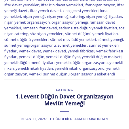
iftar davet yemekleri
,
iftar için davet yemekleri
,
iftar organizasyon
,
iftar
yemeği daveti
,
iftar yemek daveti
,
kına gecesi yemekleri
,
kına
yemekleri
,
nişan yemeği
,
nişan yemeği catering
,
nişan yemeği fiyatları
,
nişan yemek organizasyon
,
organizasyon yemeği
,
ramazan davet
yemekleri
,
ramazan iftar daveti
,
sadem usta düğün yemek fiyatları
,
söz
nişan catering
,
söz nişan yemekleri
,
sünnet düğünü yemek fiyatları
,
sünnet düğünü yemekleri
,
sünnet mevlüdü yemekleri
,
sünnet yemeği
,
sünnet yemeği organizasyonu
,
sünnet yemekleri
,
sünnet yemekleri
fiyatları
,
yemek davet
,
yemek daveti
,
yemek fabrikası
,
yemek fabrikası
fiyatları
,
yemekli düğün
,
yemekli düğün fiyat
,
yemekli düğün maliyeti
,
yemekli düğün menü fiyatları
,
yemekli düğün organizasyonu
,
yemekli
nikah
,
yemekli nikah fiyatları
,
yemekli nikah organizasyonu
,
yemekli
organizasyon
,
yemekli sünnet düğünü organizasyonu
etiketlendi
CATERING
1.Levent Düğün Davet Organizasyon
Mevlüt Yemeği
NISAN 11, 2024
’' TE GÖNDERILDI
ADMIN
TARAFINDAN