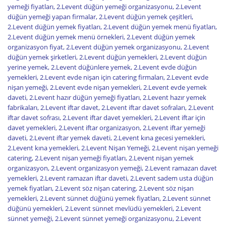
yemeği fiyatları
,
2.Levent düğün yemeği organizasyonu
,
2.Levent
düğün yemeği yapan firmalar
,
2.Levent düğün yemek çeşitleri
,
2.Levent düğün yemek fiyatları
,
2.Levent düğün yemek menü fiyatları
,
2.Levent düğün yemek menü örnekleri
,
2.Levent düğün yemek
organizasyon fiyat
,
2.Levent düğün yemek organizasyonu
,
2.Levent
düğün yemek şirketleri
,
2.Levent düğün yemekleri
,
2.Levent düğün
yerine yemek
,
2.Levent düğünlere yemek
,
2.Levent evde düğün
yemekleri
,
2.Levent evde nişan için catering firmaları
,
2.Levent evde
nişan yemeği
,
2.Levent evde nişan yemekleri
,
2.Levent evde yemek
daveti
,
2.Levent hazır düğün yemeği fiyatları
,
2.Levent hazır yemek
fabrikaları
,
2.Levent iftar davet
,
2.Levent iftar davet sofraları
,
2.Levent
iftar davet sofrası
,
2.Levent iftar davet yemekleri
,
2.Levent iftar için
davet yemekleri
,
2.Levent iftar organizasyon
,
2.Levent iftar yemeği
daveti
,
2.Levent iftar yemek daveti
,
2.Levent kına gecesi yemekleri
,
2.Levent kına yemekleri
,
2.Levent Nişan Yemeği
,
2.Levent nişan yemeği
catering
,
2.Levent nişan yemeği fiyatları
,
2.Levent nişan yemek
organizasyon
,
2.Levent organizasyon yemeği
,
2.Levent ramazan davet
yemekleri
,
2.Levent ramazan iftar daveti
,
2.Levent sadem usta düğün
yemek fiyatları
,
2.Levent söz nişan catering
,
2.Levent söz nişan
yemekleri
,
2.Levent sünnet düğünü yemek fiyatları
,
2.Levent sünnet
düğünü yemekleri
,
2.Levent sünnet mevlüdü yemekleri
,
2.Levent
sünnet yemeği
,
2.Levent sünnet yemeği organizasyonu
,
2.Levent