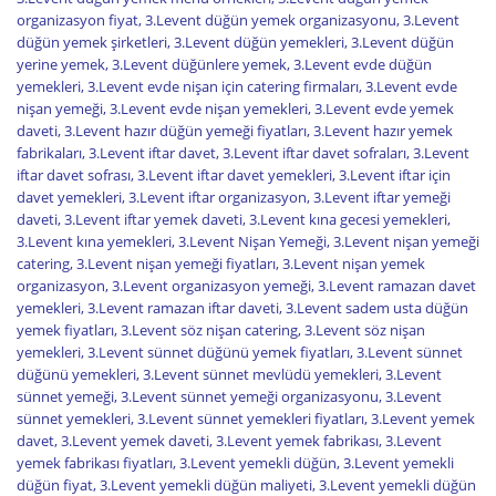
organizasyon fiyat
,
3.Levent düğün yemek organizasyonu
,
3.Levent
düğün yemek şirketleri
,
3.Levent düğün yemekleri
,
3.Levent düğün
yerine yemek
,
3.Levent düğünlere yemek
,
3.Levent evde düğün
yemekleri
,
3.Levent evde nişan için catering firmaları
,
3.Levent evde
nişan yemeği
,
3.Levent evde nişan yemekleri
,
3.Levent evde yemek
daveti
,
3.Levent hazır düğün yemeği fiyatları
,
3.Levent hazır yemek
fabrikaları
,
3.Levent iftar davet
,
3.Levent iftar davet sofraları
,
3.Levent
iftar davet sofrası
,
3.Levent iftar davet yemekleri
,
3.Levent iftar için
davet yemekleri
,
3.Levent iftar organizasyon
,
3.Levent iftar yemeği
daveti
,
3.Levent iftar yemek daveti
,
3.Levent kına gecesi yemekleri
,
3.Levent kına yemekleri
,
3.Levent Nişan Yemeği
,
3.Levent nişan yemeği
catering
,
3.Levent nişan yemeği fiyatları
,
3.Levent nişan yemek
organizasyon
,
3.Levent organizasyon yemeği
,
3.Levent ramazan davet
yemekleri
,
3.Levent ramazan iftar daveti
,
3.Levent sadem usta düğün
yemek fiyatları
,
3.Levent söz nişan catering
,
3.Levent söz nişan
yemekleri
,
3.Levent sünnet düğünü yemek fiyatları
,
3.Levent sünnet
düğünü yemekleri
,
3.Levent sünnet mevlüdü yemekleri
,
3.Levent
sünnet yemeği
,
3.Levent sünnet yemeği organizasyonu
,
3.Levent
sünnet yemekleri
,
3.Levent sünnet yemekleri fiyatları
,
3.Levent yemek
davet
,
3.Levent yemek daveti
,
3.Levent yemek fabrikası
,
3.Levent
yemek fabrikası fiyatları
,
3.Levent yemekli düğün
,
3.Levent yemekli
düğün fiyat
,
3.Levent yemekli düğün maliyeti
,
3.Levent yemekli düğün