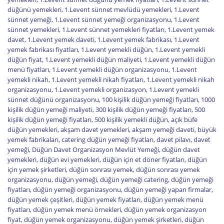
düğünü yemekleri
,
1.Levent sünnet mevlüdü yemekleri
,
1.Levent
sünnet yemeği
,
1.Levent sünnet yemeği organizasyonu
,
1.Levent
sünnet yemekleri
,
1.Levent sünnet yemekleri fiyatları
,
1.Levent yemek
davet
,
1.Levent yemek daveti
,
1.Levent yemek fabrikası
,
1.Levent
yemek fabrikası fiyatları
,
1.Levent yemekli düğün
,
1.Levent yemekli
düğün fiyat
,
1.Levent yemekli düğün maliyeti
,
1.Levent yemekli düğün
menü fiyatları
,
1.Levent yemekli düğün organizasyonu
,
1.Levent
yemekli nikah
,
1.Levent yemekli nikah fiyatları
,
1.Levent yemekli nikah
organizasyonu
,
1.Levent yemekli organizasyon
,
1.Levent yemekli
sünnet düğünü organizasyonu
,
100 kişilik düğün yemeği fiyatları
,
1000
kişilik düğün yemeği maliyeti
,
300 kişilik düğün yemeği fiyatları
,
500
kişilik düğün yemeği fiyatları
,
500 kişilik yemekli düğün
,
açık büfe
düğün yemekleri
,
akşam davet yemekleri
,
akşam yemeği daveti
,
büyük
yemek fabrikaları
,
catering düğün yemeği fiyatları
,
davet pilavı
,
davet
yemeği
,
Düğün Davet Organizasyon Mevlüt Yemeği
,
düğün davet
yemekleri
,
düğün evi yemekleri
,
düğün için et döner fiyatları
,
düğün
için yemek şirketleri
,
düğün sonrası yemek
,
düğün sonrası yemek
organizasyonu
,
düğün yemeği
,
düğün yemeği catering
,
düğün yemeği
fiyatları
,
düğün yemeği organizasyonu
,
düğün yemeği yapan firmalar
,
düğün yemek çeşitleri
,
düğün yemek fiyatları
,
düğün yemek menü
fiyatları
,
düğün yemek menü örnekleri
,
düğün yemek organizasyon
fiyat
,
düğün yemek organizasyonu
,
düğün yemek şirketleri
,
düğün