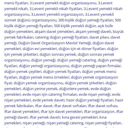
menü fiyatları
,
3.Levent yemekli düğün organizasyonu
,
3.Levent
yemekli nikah
,
3.Levent yemekli nikah fiyatları
,
3.Levent yemekli nikah
organizasyonu
,
3.Levent yemekli organizasyon
,
3.Levent yemekli
sünnet düğünü organizasyonu
,
300 kişilik düğün yemeği fiyatları
,
500
kişilik düğün yemeği fiyatları
,
500 kişilik yemekli düğün
,
açık büfe
düğün yemekleri
,
akşam davet yemekleri
,
akşam yemeği daveti
,
büyük
yemek fabrikaları
,
catering düğün yemeği fiyatları
,
davet pilavı
,
davet
yemeği
,
Düğün Davet Organizasyon Mevlüt Yemeği
,
düğün davet
yemekleri
,
düğün evi yemekleri
,
düğün için et döner fiyatları
,
düğün
için yemek şirketleri
,
düğün sonrası yemek
,
düğün sonrası yemek
organizasyonu
,
düğün yemeği
,
düğün yemeği catering
,
düğün yemeği
fiyatları
,
düğün yemeği organizasyonu
,
düğün yemeği yapan firmalar
,
düğün yemek çeşitleri
,
düğün yemek fiyatları
,
düğün yemek menü
fiyatları
,
düğün yemek menü örnekleri
,
düğün yemek organizasyon
fiyat
,
düğün yemek organizasyonu
,
düğün yemek şirketleri
,
düğün
yemekleri
,
düğün yerine yemek
,
düğünlere yemek
,
evde düğün
yemekleri
,
evde nişan için catering firmaları
,
evde nişan yemeği
,
evde
nişan yemekleri
,
evde yemek daveti
,
hazır düğün yemeği fiyatları
,
hazır
yemek fabrikaları
,
iftar davet
,
iftar davet sofraları
,
iftar davet sofrası
,
iftar davet yemekleri
,
iftar için davet yemekleri
,
iftar organizasyon
,
iftar
yemeği daveti
,
iftar yemek daveti
,
kına gecesi yemekleri
,
kına
yemekleri
,
nişan yemeği
,
nişan yemeği catering
,
nişan yemeği fiyatları
,