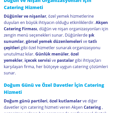
Düğün ve Nişan Organizasyonları İçin
Catering Hizmeti
Düğünler ve nişanlar
, özel yemek hizmetlerine
duyulan en büyük ihtiyacın olduğu etkinliklerdir.
Akşen
Catering Firması
, düğün ve nişan organizasyonları için
zengin menü seçenekleri sunar. Düğünlerde
şık
sunumlar
,
görsel yemek düzenlemeleri
ve
tatlı
çeşitleri
gibi özel hizmetler sunarak organizasyonu
unutulmaz kılar.
Günlük menüler
,
özel
yemekler
,
içecek servisi
ve
pastalar
gibi ihtiyaçları
karşılayan firma, her bütçeye uygun catering çözümleri
sunar.
Doğum Günü ve Özel Davetler İçin Catering
Hizmeti
Doğum günü partileri
,
özel kutlamalar
ve diğer
davetler için catering hizmeti veren Akşen
Catering
,