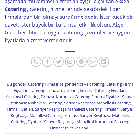
aşamada mükemmel hizmet anlayışı ile çalışan Akşen
Catering
, catering hizmetlerinde sektördeki lider
firmalardan biri olmayı sürdürmektedir. İster küçük bir
davet, ister büyük bir kurumsal etkinlik olsun, Akşen
Gıda, her ihtimale uygun catering çözümleri ve uygun
fiyatlarla hizmet vermektedir.
Bu gönderi
Catering Firması
’ te gönderildi ve
catering
,
Catering Firma
Fiyatları
,
catering firmaları
,
catering firması
,
Catering Fiyatları
,
Kurumsal Catering Firması
,
Kurumsal Catering Firması Fiyatları
,
Sarıyer
Reşitpaşa Mahallesi Catering
,
Sarıyer Reşitpaşa Mahallesi Catering
Firma Fiyatları
,
Sarıyer Reşitpaşa Mahallesi Catering Firmaları
,
Sarıyer
Reşitpaşa Mahallesi Catering Firması
,
Sarıyer Reşitpaşa Mahallesi
Catering Fiyatları
,
Sarıyer Reşitpaşa Mahallesi Kurumsal Catering
Firması
’ te etiketlendi.