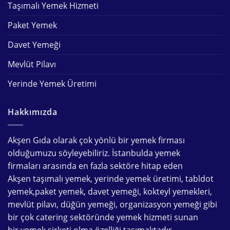
Taşımalı Yemek Hizmeti
Paket Yemek
Davet Yemeği
Mevlüt Pilavı
Yerinde Yemek Üretimi
Hakkımızda
Akşen Gıda olarak çok yönlü bir
yemek firması
olduğumuzu söyleyebiliriz. İstanbulda
yemek
firmaları
arasında en fazla sektöre hitap eden
Akşen
taşımalı yemek
,
yerinde yemek üretimi
,
tabldot
yemek
,
paket yemek
,
davet yemeği
,
kokteyl yemekleri
,
mevlüt pilavı
,
düğün yemeği
,
organizasyon yemeği
gibi
bir çok
catering
sektöründe
yemek hizmeti
sunan
bir
yemek şirketi
olma özelliği taşımaktadır.