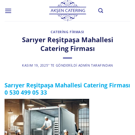
Skip
to
content
CATERING FIRMASI
Sarıyer Reşitpaşa Mahallesi
Catering Firması
KASIM 19, 2025
’' TE GÖNDERILDI
ADMIN
TARAFINDAN
Sarıyer Reşitpaşa Mahallesi Catering Firması
0 530 499 05 33