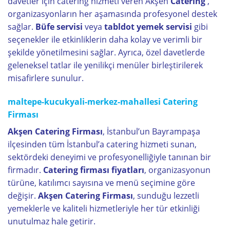
davetler için catering hizmeti veren Akşen
Catering
,
organizasyonların her aşamasında profesyonel destek
sağlar.
Büfe servisi
veya
tabldot yemek servisi
gibi
seçenekler ile etkinliklerin daha kolay ve verimli bir
şekilde yönetilmesini sağlar. Ayrıca, özel davetlerde
geleneksel tatlar ile yenilikçi menüler birleştirilerek
misafirlere sunulur.
maltepe-kucukyali-merkez-mahallesi Catering
Firması
Akşen Catering Firması
, İstanbul’un Bayrampaşa
ilçesinden tüm İstanbul’a catering hizmeti sunan,
sektördeki deneyimi ve profesyonelliğiyle tanınan bir
firmadır.
Catering firması fiyatları
, organizasyonun
türüne, katılımcı sayısına ve menü seçimine göre
değişir.
Akşen Catering Firması
, sunduğu lezzetli
yemeklerle ve kaliteli hizmetleriyle her tür etkinliği
unutulmaz hale getirir.