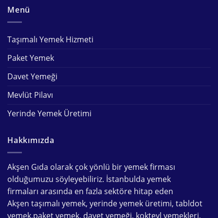
Menü
Taşımalı Yemek Hizmeti
Paket Yemek
Davet Yemeği
Mevlüt Pilavı
Yerinde Yemek Üretimi
Hakkımızda
Akşen Gıda olarak çok yönlü bir
yemek firması
olduğumuzu söyleyebiliriz. İstanbulda
yemek
firmaları
arasında en fazla sektöre hitap eden
Akşen
taşımalı yemek
,
yerinde yemek üretimi
,
tabldot
yemek
,
paket yemek
,
davet yemeği
,
kokteyl yemekleri
,