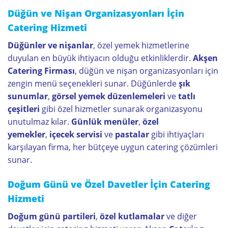
Düğün ve Nişan Organizasyonları İçin
Catering Hizmeti
Düğünler ve nişanlar
, özel yemek hizmetlerine
duyulan en büyük ihtiyacın olduğu etkinliklerdir.
Akşen
Catering Firması
, düğün ve nişan organizasyonları için
zengin menü seçenekleri sunar. Düğünlerde
şık
sunumlar
,
görsel yemek düzenlemeleri
ve
tatlı
çeşitleri
gibi özel hizmetler sunarak organizasyonu
unutulmaz kılar.
Günlük menüler
,
özel
yemekler
,
içecek servisi
ve
pastalar
gibi ihtiyaçları
karşılayan firma, her bütçeye uygun catering çözümleri
sunar.
Doğum Günü ve Özel Davetler İçin Catering
Hizmeti
Doğum günü partileri
,
özel kutlamalar
ve diğer