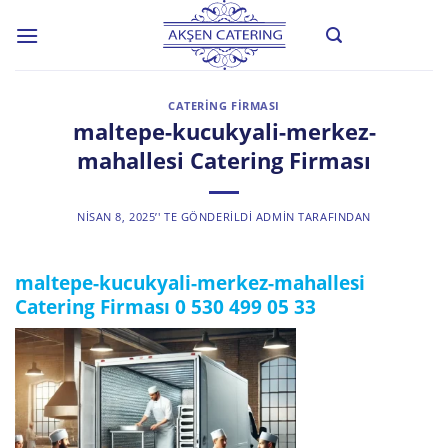
Skip
to
content
CATERING FIRMASI
maltepe-kucukyali-merkez-
mahallesi Catering Firması
NISAN 8, 2025
’' TE GÖNDERILDI
ADMIN
TARAFINDAN
maltepe-kucukyali-merkez-mahallesi
Catering Firması
0 530 499 05 33