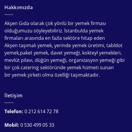
Hakkımızda
Akşen Gıda olarak çok yönlü bir
yemek firması
olduğumuzu söyleyebiliriz. İstanbulda
yemek
firmaları
arasında en fazla sektöre hitap eden
Akşen
taşımalı yemek
,
yerinde yemek üretimi
,
tabldot
yemek
,
paket yemek
,
davet yemeği
,
kokteyl yemekleri
,
mevlüt pilavı
,
düğün yemeği
,
organizasyon yemeği
gibi
bir çok
catering
sektöründe
yemek hizmeti
sunan
bir
yemek şirketi
olma özelliği taşımaktadır.
İletişim
Telefon:
0 212 614 72 78
Mobil:
0 530 499 05 33