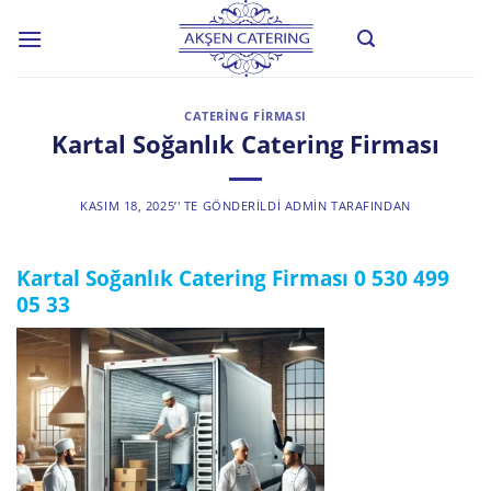
Skip
to
content
CATERING FIRMASI
Kartal Soğanlık Catering Firması
KASIM 18, 2025
’' TE GÖNDERILDI
ADMIN
TARAFINDAN
Kartal Soğanlık Catering Firması
0 530 499
05 33