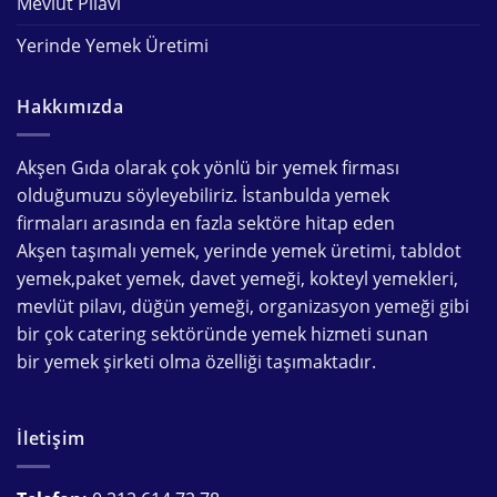
Mevlüt Pilavı
Yerinde Yemek Üretimi
Hakkımızda
Akşen Gıda olarak çok yönlü bir
yemek firması
olduğumuzu söyleyebiliriz. İstanbulda
yemek
firmaları
arasında en fazla sektöre hitap eden
Akşen
taşımalı yemek
,
yerinde yemek üretimi
,
tabldot
yemek
,
paket yemek
,
davet yemeği
,
kokteyl yemekleri
,
mevlüt pilavı
,
düğün yemeği
,
organizasyon yemeği
gibi
bir çok
catering
sektöründe
yemek hizmeti
sunan
bir
yemek şirketi
olma özelliği taşımaktadır.
İletişim